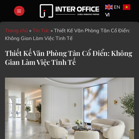
Bỏ
EN
qua
VI
nội
dung
Trang chủ
»
Tin Tức
»
Thiết Kế Văn Phòng Tân Cổ Điển:
Không Gian Làm Việc Tinh Tế
Thiết Kế Văn Phòng Tân Cổ Điển: Không
Gian Làm Việc Tinh Tế