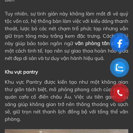
Tuy nhiên, sự tinh giản này không làm mất đi vẻ quý
tộc vốn có, hệ thống bàn làm việc với kiểu dáng thanh
thoát, lược bỏ các nét chạm trổ phức tạp nhưng vẫn
giữ trọn tông màu trắng kem đặc trưng. Cách xử lý
này giúp bảo toàn ngôn ngữ
văn phòng tân cổ điển
một cách tinh tế, tạo nên sự giao thoa hoàn hảo giữa
nét đẹp di sản và tư duy vận hành hiệu quả.
Khu vực pantry
Khu vực Pantry được kiến tạo như một không gian
thư giãn tách biệt, mô phỏng phong cách của những
quán cafe cổ điển châu Âu. Việc ưu tiên gam màu
sáng giúp không gian trở nên thông thoáng và sạch
sẽ, giữ trọn nét thanh lịch đồng bộ với tổng thể văn
phòng.