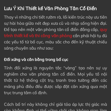
Lưu Ý Khi Thiết kế Văn Phòng Tân Cổ Điển
Thay vì những chi tiết rườm rà, lối kiến trúc này ưu tiên
sự hài hòa giữa nét đẹp xưa cũ và nhịp sống hiện đại.
Để tạo nên một văn phòng tân cổ điển đẳng cấp,
quy
trình
thiết kế và thi công văn phòng
cần phải hội tụ đủ
các yếu tố từ bố cục, màu sắc cho đến kỹ thuật chiếu
sáng chuyên sâu như sau:
Đối xứng và cân bằng trong bố cục
Tính đối xứng là nguyên tắc “vàng” tạo nên sự uy
nghiêm cho văn phòng tân cổ điển. Mọi yếu tố nội
thất từ hệ thống cột trụ, tranh treo tường đến các
mảng phù điêu đều được sắp đặt cân xứng qua một
trục trung tâm cố định.
Cách bố trí này không chỉ giải tỏa áp lực thị giác mà
còn khẳng định vị thế vững chãi cho không gian làm