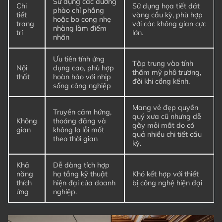
Sử dụng các đường
Chi
Sử dụng họa tiết dát
phào chỉ phẳng
tiết
vàng cầu kỳ, phù hợp
hoặc bo cong nhẹ
trang
với các không gian cực
nhàng làm điểm
trí
lớn.
nhấn
Ưu tiên tính ứng
Tập trung vào tính
Nội
dụng cao, phù hợp
thẩm mỹ phô trương,
thất
hoàn hảo với nhịp
đôi khi cồng kềnh.
sống công nghiệp
Mang vẻ đẹp quyền
Truyền cảm hứng,
quý xưa cũ nhưng dễ
Không
thoáng đãng và
gây mỏi mắt do có
gian
không lo lỗi mốt
quá nhiều chi tiết cầu
theo thời gian
kỳ.
Khả
Dễ dàng tích hợp
năng
hạ tầng kỹ thuật
Khó kết hợp với thiết
thích
hiện đại của doanh
bị công nghệ hiện đại
ứng
nghiệp.