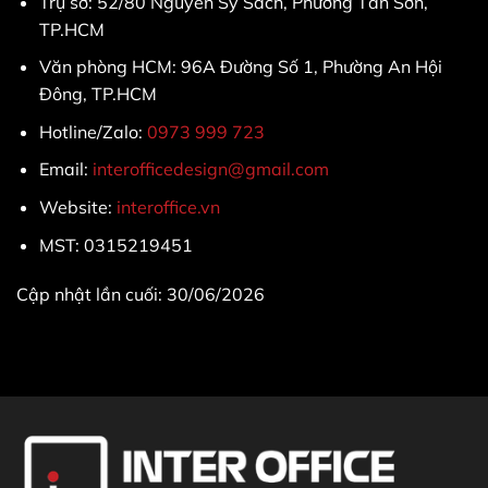
Trụ sở: 52/80 Nguyễn Sỹ Sách, Phường Tân Sơn,
TP.HCM
Văn phòng HCM: 96A Đường Số 1, Phường An Hội
Đông, TP.HCM
Hotline/Zalo:
0973 999 723
Email:
interofficedesign@gmail.com
Website:
interoffice.vn
MST: 0315219451
Cập nhật lần cuối: 30/06/2026