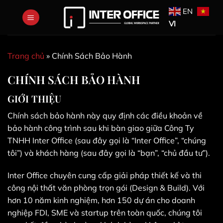
Bỏ
EN
qua
VI
nội
dung
Trang chủ
»
Chính Sách Bảo Hành
CHÍNH SÁCH BẢO HÀNH
GIỚI THIỆU
Chính sách bảo hành này quy định các điều khoản về
bảo hành công trình sau khi bàn giao giữa Công Ty
TNHH Inter Office (sau đây gọi là “Inter Office”, “chúng
tôi”) và khách hàng (sau đây gọi là “bạn”, “chủ đầu tư”).
Inter Office chuyên cung cấp giải pháp thiết kế và thi
công nội thất văn phòng trọn gói (Design & Build). Với
hơn 10 năm kinh nghiệm, hơn 150 dự án cho doanh
nghiệp FDI, SME và startup trên toàn quốc, chúng tôi