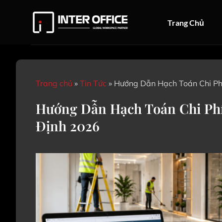
Bỏ
qua
Trang Chủ
nội
dung
Trang chủ
»
Tin Tức
»
Hướng Dẫn Hạch Toán Chi Ph
Hướng Dẫn Hạch Toán Chi Ph
Định 2026