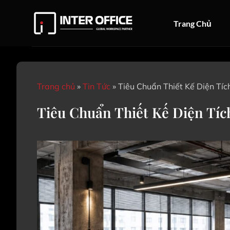
Bỏ
qua
Trang Chủ
nội
dung
Trang chủ
»
Tin Tức
»
Tiêu Chuẩn Thiết Kế Diện Tí
Tiêu Chuẩn Thiết Kế Diện Tíc