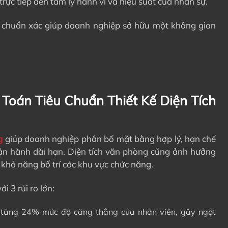
ực tiếp đến tâm lý hành vi và hiệu suất của nhân sự.
ch chuẩn xác giúp doanh nghiệp sở hữu một không gian
Toán Tiêu Chuẩn Thiết Kế Diện Tích
g
giúp doanh nghiệp phân bổ mặt bằng hợp lý, hạn chế
í vận hành dài hạn. Diện tích văn phòng cũng ảnh hưởng
 khả năng bố trí các khu vực chức năng.
i 3 rủi ro lớn:
tăng 24% mức độ căng thẳng của nhân viên, gây ngột